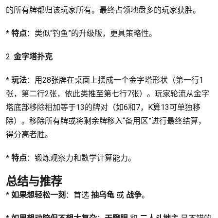
的所有牌都归该玩家所有。最终占领地盘多的玩家获胜。
*
特点
：类似“钓鱼”的升级版，更具策略性。
2.
金字塔扑克
*
玩法
：用28张牌在桌面上摆成一个金字塔形状（第一行1
张，第二行2张，依此类推至第七行7张）。玩家轮流从金字
塔底部移除相加等于13的牌对（如6和7，K算13可单独移
除）。移除所有牌或将剩余牌移入“备用区”进行最终结算，
得分高者胜。
*
特点
：锻炼观察力和数学计算能力。
总结与推荐
*
如果想轻松一刻
：首选
抽乌龟
或
战争
。