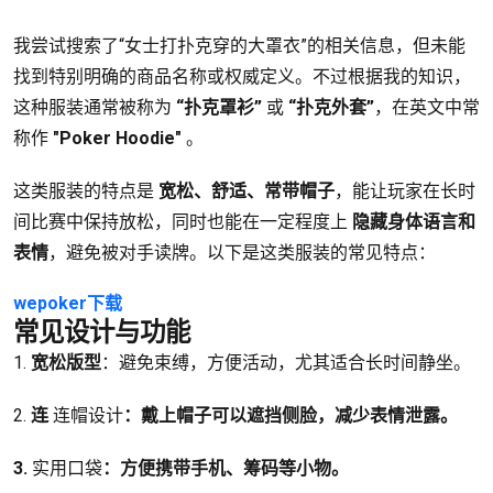
我尝试搜索了“女士打扑克穿的大罩衣”的相关信息，但未能
找到特别明确的商品名称或权威定义。不过根据我的知识，
这种服装通常被称为
“扑克罩衫”
或
“扑克外套”
，在英文中常
称作
"Poker Hoodie"
。
这类服装的特点是
宽松、舒适、常带帽子
，能让玩家在长时
间比赛中保持放松，同时也能在一定程度上
隐藏身体语言和
表情
，避免被对手读牌。以下是这类服装的常见特点：
wepoker下载
常见设计与功能
1.
宽松版型
：避免束缚，方便活动，尤其适合长时间静坐。
2.
连
连帽设计
：戴上帽子可以遮挡侧脸，减少表情泄露。
3.
实用口袋
：方便携带手机、筹码等小物。