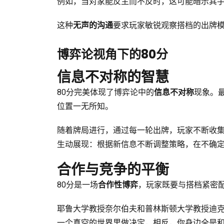
例如，当对家能反主而不反时，这可能暗示其
这种
无声的沟通
要求玩家敏锐观察搭档的出牌
博弈论视角下的80分
信息不对称的智慧
80分完美体现了博弈论中的
信息不对称
现象。
位置一无所知。
随着牌局进行，通过每一轮出牌，玩家不断收
生动展现：根据新信息不断调整策略，在不确
合作与竞争的平衡
80分是一场
合作性博弈
，玩家既要与搭档紧密
耶鲁大学教授奈尔伯夫和普林斯顿大学教授迪克
一个真空的世界里做决定，相反，你身边全是和