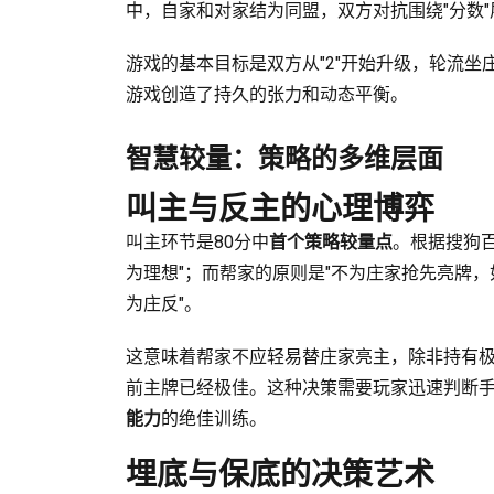
中，自家和对家结为同盟，双方对抗围绕"分数"展
游戏的基本目标是双方从"2"开始升级，轮流坐庄
游戏创造了持久的张力和动态平衡。
智慧较量：策略的多维层面
叫主与反主的心理博弈
叫主环节是80分中
首个策略较量点
。根据搜狗
为理想"；而帮家的原则是"不为庄家抢先亮牌，
为庄反"。
这意味着帮家不应轻易替庄家亮主，除非持有
前主牌已经极佳。这种决策需要玩家迅速判断
能力
的绝佳训练。
埋底与保底的决策艺术