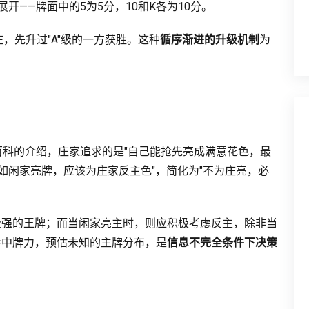
开——牌面中的5为5分，10和K各为10分。
，先升过"A"级的一方获胜。这种
循序渐进的升级机制
为
百科的介绍，庄家追求的是"自己能抢先亮成满意花色，最
如闲家亮牌，应该为庄家反主色"，简化为"不为庄亮，必
极强的王牌；而当闲家亮主时，则应积极考虑反主，除非当
手中牌力，预估未知的主牌分布，是
信息不完全条件下决策